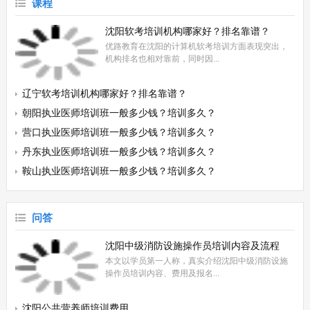
课程
在辽宁想参加二建考试的朋友，只要满足工程类的中专学历以上的毕业证
书，且从事工程施工管理工作满三年的二级建造师报考条件，就可...
沈阳软考培训机构哪家好？排名靠谱？
优路教育在沈阳的计算机软考培训方面表现突出，
机构排名也相对靠前，同时因...
辽宁健康管理师报名入口，个人可以报名吗？
在辽宁想报健康管理师培训班的朋友，可以到辽宁优路教育培训学校。您
辽宁软考培训机构哪家好？排名靠谱？
可以个人直接来学校选择好培训课程，询问完培训课程价格，然后...
朝阳执业医师培训班一般多少钱？培训多久？
营口执业医师培训班一般多少钱？培训多久？
2024年7月辽宁消防设施操作员考试公告
丹东执业医师培训班一般多少钱？培训多久？
2024年5月28日，辽宁消防救援总队发布了辽宁消防职业技能鉴定站7月
鞍山执业医师培训班一般多少钱？培训多久？
份的鉴定公告，其中提到七月份计划鉴定考生5000人，具体内容如下：
根...
问答
沈阳中级消防设施操作员培训内容及流程
本文以学员第一人称，真实介绍沈阳中级消防设施
操作员培训内容、费用及报名...
沈阳公共营养师培训费用