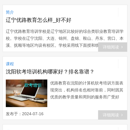
简介
辽宁优路教育怎么样_好不好
辽宁优路教育培训学校是辽宁地区比较好的综合类职业教育培训学
校。学校在辽宁沈阳、大连、锦州、盘锦、鞍山、丹东、营口、本
溪、抚顺等地区均设有校区。学校采用线下面授和线上网络相结合
详细阅读
的模式，将录播+直播+面授进一步融合，并结合智能技术，采用三
维实景和3D仿真模拟教学。欢迎广大朋友前来我校参观学习。 自
课程
成立以来，不断强化师资队伍建设，打造精品课程，深化属地教学
沈阳软考培训机构哪家好？排名靠谱？
管理和一对一个性化服务。为学员提供政策咨询、教学辅导、学习
规划、备考答疑、 就业指导等在内的一站式服务，教学服务体系
优路教育在沈阳的计算机软考培训方面表
日臻完善。 主要培训课程 建工类：一、二级建造师、一、二级造
现突出，机构排名也相对靠前，同时因其
价工程师、监理工程师、咨询工程师、环评工程师、BIM； 消安
优质的教学质量和周到的服务而广受好
类：一、二级消防工程师、注册安全工程师； 医卫类：健康管理
评，是一家值得信赖的软考培训机构。沈
师、执业药师、心理咨询师、营养师； 教师类：教师资格证、教
阳优路教育在软考培训...
发布于：2024-07-16
师招聘考试、特岗教师考试； 财经类：初中级经济师、初中级会
详细阅读
计师、注册会计师、人力资源管理师、薪税管理师。 教学模式 采
用...