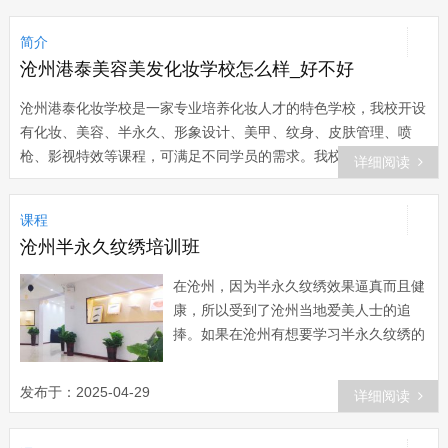
简介
沧州港泰美容美发化妆学校怎么样_好不好
沧州港泰化妆学校是一家专业培养化妆人才的特色学校，我校开设
有化妆、美容、半永久、形象设计、美甲、纹身、皮肤管理、喷
枪、影视特效等课程，可满足不同学员的需求。我校根据学员的不
详细阅读
同情况，采用不同的教学和沟通方式，保证每一个学员的学习效
果。在沧州港泰化妆学校，学员不仅能学到扎实的专业技能，还可
课程
以参与丰富的社会实践，学成即毕业，成为专业的美业人才。 沧
沧州半永久纹绣培训班
州港泰化妆学校怎么样 港泰化妆学校成立于2002年，经过多年的
发展，现已在十几个城市开设二十多家校区。多年来凭借强大的师
在沧州，因为半永久纹绣效果逼真而且健
资、先进的设备和前沿的内容，港泰在美业教育领域已有一定的知
康，所以受到了沧州当地爱美人士的追
名度。开设美容、化妆、美甲、形象设计、半永久、皮肤管理、影
捧。如果在沧州有想要学习半永久纹绣的
视特效等课程，所开设的课程紧跟当前美业大战潮流，具有国际化
朋友，可以来沧州港泰教育培训学校。我
水准。 教学： 100余位精英教师共同研发港泰专属课程，采取因
校不仅拥有多年的培训...
发布于：2025-04-29
材施教和店化教学相结合的教学方式，小班授课，严把教学质量
详细阅读
关，注重教学质量和培训效果。 师资： 港泰的任教老师均为从业
多年...